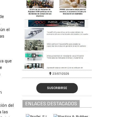
de
.
ún el
tas
ya que
se
a
23/07/2026
SUSCRIBIRSE
n
ENLACES DESTACADOS
ión del
 las