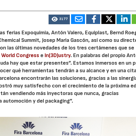
3177
 las ferias Expoquimia, Antón Valero, Equiplast, Bernd Roe
 Chemical Summit, Josep Maria Gascón, así como su direct
aron las últimas novedades de los tres certámenes que se
s World Congress
e
In(3D)ustry
. En palabras del propio An
 duda hay que estar presentes”. Estamos inmersos en un 
ocer qué herramientas tendrán a su alcance y en una ci
Barcelona encontrarán las soluciones, gracias a las sinergi
ostró muy satisfecho con el crecimiento de la próxima ed
stán vendiendo más inyectoras que nunca, gracias
a automoción y del packaging”.