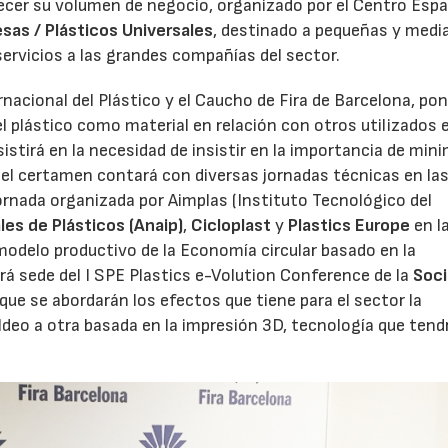
cer su volumen de negocio, organizado por el Centro Espa
sas / Plásticos Universales
, destinado a pequeñas y medi
ervicios a las grandes compañías del sector.
rnacional del Plástico y el Caucho de Fira de Barcelona, po
l plástico como material en relación con otros utilizados 
stirá en la necesidad de insistir en la importancia de mini
el certamen contará con diversas jornadas técnicas en las
ornada organizada por Aimplas (Instituto Tecnológico del
les de Plásticos (Anaip)
,
Cicloplast
y
Plastics Europe
en l
 modelo productivo de la Economía circular basado en la
será sede del I SPE Plastics e-Volution Conference de la
Soci
a que se abordarán los efectos que tiene para el sector la
ldeo a otra basada en la impresión 3D, tecnología que tend