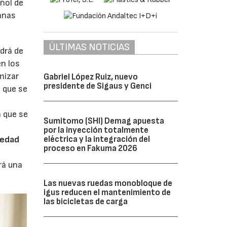
ñol de
anas
ÚLTIMAS NOTICIAS
ndrá de
en los
mizar
Gabriel López Ruiz, nuevo
presidente de Sigaus y Genci
 que se
a que se
Sumitomo (SHI) Demag apuesta
por la inyección totalmente
edad
eléctrica y la integración del
proceso en Fakuma 2026
rá una
Las nuevas ruedas monobloque de
igus reducen el mantenimiento de
las bicicletas de carga