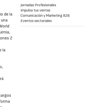
Jornadas Profesionales
Impulsa tus ventas
o de la
Comunicación y Marketing B2B
á una
Eventos sectoriales
 World
uimia,
lones 2
 la
o,
rá
 cargos
aforma