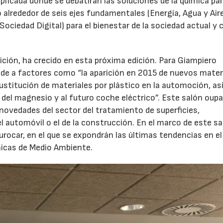
 aplicada donde se debatirán las soluciones de la química pa
o alrededor de seis ejes fundamentales (Energía, Agua y Aire
Sociedad Digital) para el bienestar de la sociedad actual y
dición, ha crecido en esta próxima edición. Para Giampiero
nde a factores como “la aparición en 2015 de nuevos mater
 sustitución de materiales por plástico en la automoción, a
l del magnesio y al futuro coche eléctrico”. Este salón oup
 novedades del sector del tratamiento de superficies,
l automóvil o el de la construcción. En el marco de este sa
urocar, en el que se expondrán las últimas tendencias en el
nicas de Medio Ambiente.