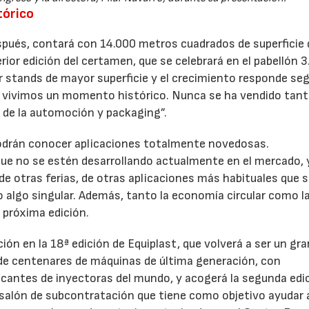
tórico
espués, contará con 14.000 metros cuadrados de superficie 
ior edición del certamen, que se celebrará en el pabellón 3
stands de mayor superficie y el crecimiento responde seg
que vivimos un momento histórico. Nunca se ha vendido tan
s de la automoción y packaging”.
s podrán conocer aplicaciones totalmente novedosas.
ue no se estén desarrollando actualmente en el mercado, 
e otras ferias, de otras aplicaciones más habituales que 
 algo singular. Además, tanto la economía circular como l
23/07/2026
30/07/2026
 próxima edición.
ión en la 18ª edición de Equiplast, que volverá a ser un gra
de centenares de máquinas de última generación, con
icantes de inyectoras del mundo, y acogerá la segunda edic
 salón de subcontratación que tiene como objetivo ayudar a