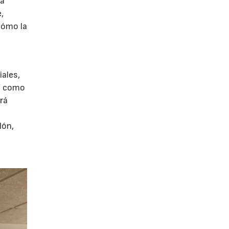
ra
,
 cómo la
iales,
sí como
ará
lón,