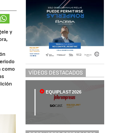
gele y
ora,
tón
periodo
ta como
VÍDEOS DESTACADOS
as
ición
EQUIPLAST 2026