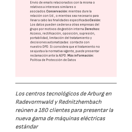
Envío de emails relacionados con la misma o
relativos a intereses similares o
asociados.
Conservación:
mientras dure la
relación con Ud., o mientras sea necesario para
llevar a cabo las finalidades especificadas
Cesión:
Los datos pueden cederse a otras
empresas del
grupo
por motivos de gestión interna.
Derechos:
Acceso, rectificación, oposición, supresión,
portabilidad, limitación del tratatamiento y
decisiones automatizadas:
contacte con
nuestro DPD
. Si considera que el tratamiento no
se ajusta a la normativa vigente, puede presentar
reclamación ante la
AEPD
.
Más información:
Política de Protección de Datos
Los centros tecnológicos de Arburg en
Radevormwald y Rednitzhembach
reúnen a 180 clientes para presentar la
nueva gama de máquinas eléctricas
estándar