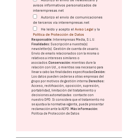
Autorizo el envío de newsletters y
avisos informativos personalizados de
interempresas.net
Autorizo el envío de comunicaciones
de terceros vía interempresas.net
He leído y acepto el
Aviso Legal
y la
Política de Protección de Datos
Responsable:
Interempresas Media, S.L.U.
Finalidades:
Suscripción a nuestra(s)
newsletter(s). Gestión de cuenta de usuario.
Envío de emails relacionados con la misma o
relativos a intereses similares o
asociados.
Conservación:
mientras dure la
relación con Ud., o mientras sea necesario para
llevar a cabo las finalidades especificadas
Cesión:
Los datos pueden cederse a otras
empresas del
grupo
por motivos de gestión interna.
Derechos:
Acceso, rectificación, oposición, supresión,
portabilidad, limitación del tratatamiento y
decisiones automatizadas:
contacte con
nuestro DPD
. Si considera que el tratamiento no
se ajusta a la normativa vigente, puede presentar
reclamación ante la
AEPD
.
Más información:
Política de Protección de Datos