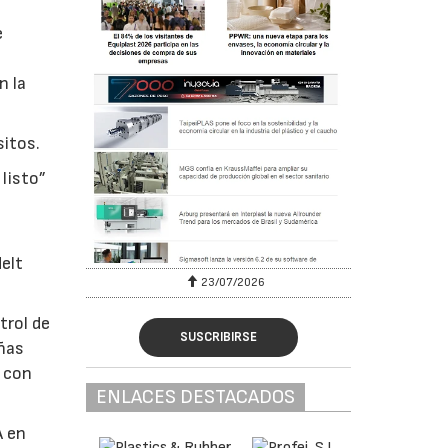
e
n la
sitos.
 listo”
Melt
23/07/2026
trol de
SUSCRIBIRSE
eñas
, con
ENLACES DESTACADOS
A en