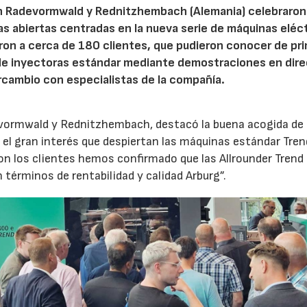
n Radevormwald y Rednitzhembach (Alemania) celebraron
tas abiertas centradas en la nueva serie de máquinas eléc
ron a cerca de 180 clientes, que pudieron conocer de pr
de inyectoras estándar mediante demostraciones en dire
rcambio con especialistas de la compañía.
evormwald y Rednitzhembach, destacó la buena acogida de 
el gran interés que despiertan las máquinas estándar Tren
 los clientes hemos confirmado que las Allrounder Trend
érminos de rentabilidad y calidad Arburg”.