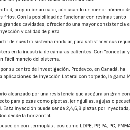
nifold, proporcionan calor, aún usando un menor número d
s fríos. Con la posibilidad de funcionar con resinas tanto
de grandes cavidades, ofreciendo una mayor consistencia e
nyección y calidad de pieza.
tir de nuestro sistema modular, para satisfacer sus requi
sters en la industria de cámaras calientes. Con “conectar y
n fácil manejo del sistema.
por su centro de Investigación, Prodevco, en Canadá, ha
ra aplicaciones de Inyección Lateral con torpedo, la gama 
23/07/2026
30/07/2026
ibrio alcanzado por una resistencia que asegura un gran con
ecto para piezas como pipetas, jeringuillas, agujas o pequ
. Esta inyección puede ser de 2,4,6,8 piezas por inyectada
dos desde la horizontal.
roducción con termoplásticos como LDPE, PP, PA, PC, PMM