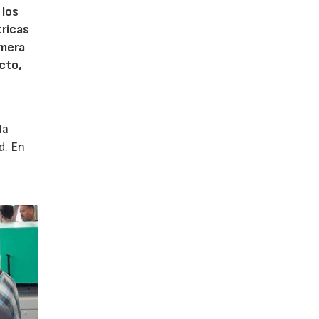
 los
tricas
imera
cto,
la
d. En