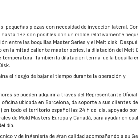
s, pequeñas piezas con necesidad de inyección lateral. Co
e hasta 192 son posibles con un molde relativamente pequ
ión entre las boquillas Master Series y el Melt disk. Despué
 en la mitad caliente master series, la dilatación del Melt 
e temperatura. También la dilatación termal de la boquilla e
Disk.
ina el riesgo de bajar el tiempo durante la operación y
res se pueden adquirir a través del Representante Oficial
 oficina ubicada en Barcelona, da soporte a sus clientes d
 en todo el territorio español las 24 h del día, apoyado por
erales de Mold Masters Europa y Canadá, para ayudar en cual
el día.
écnico y de ingeniería de gran calidad acompañando a su G