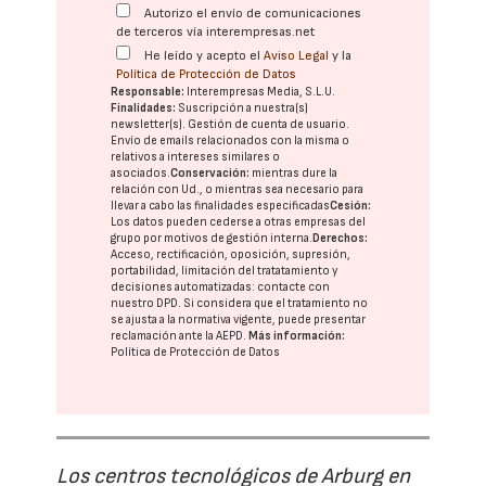
Autorizo el envío de comunicaciones
de terceros vía interempresas.net
He leído y acepto el
Aviso Legal
y la
Política de Protección de Datos
Responsable:
Interempresas Media, S.L.U.
Finalidades:
Suscripción a nuestra(s)
newsletter(s). Gestión de cuenta de usuario.
Envío de emails relacionados con la misma o
relativos a intereses similares o
asociados.
Conservación:
mientras dure la
relación con Ud., o mientras sea necesario para
llevar a cabo las finalidades especificadas
Cesión:
Los datos pueden cederse a otras
empresas del
grupo
por motivos de gestión interna.
Derechos:
Acceso, rectificación, oposición, supresión,
portabilidad, limitación del tratatamiento y
decisiones automatizadas:
contacte con
nuestro DPD
. Si considera que el tratamiento no
se ajusta a la normativa vigente, puede presentar
reclamación ante la
AEPD
.
Más información:
Política de Protección de Datos
Los centros tecnológicos de Arburg en