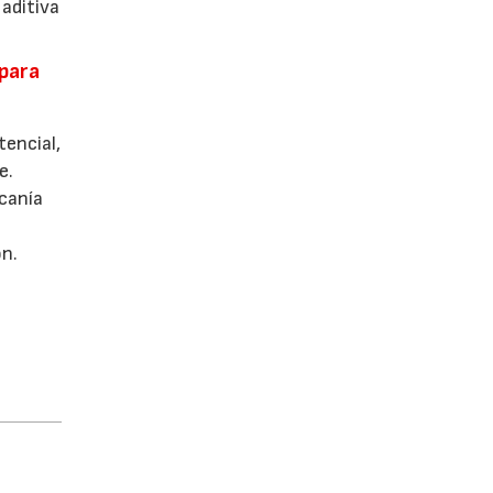
 aditiva
 para
encial,
e.
rcanía
s
ón.