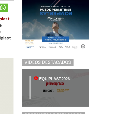
plast
e
e
iplast
VÍDEOS DESTACADOS
EQUIPLAST 2026