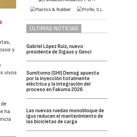
s
ÚLTIMAS NOTICIAS
ntas,
Gabriel López Ruiz, nuevo
iosos y
presidente de Sigaus y Genci
o
os vivos
Sumitomo (SHI) Demag apuesta
por la inyección totalmente
eléctrica y la integración del
proceso en Fakuma 2026
 de
Las nuevas ruedas monobloque de
se ha
igus reducen el mantenimiento de
encia
las bicicletas de carga