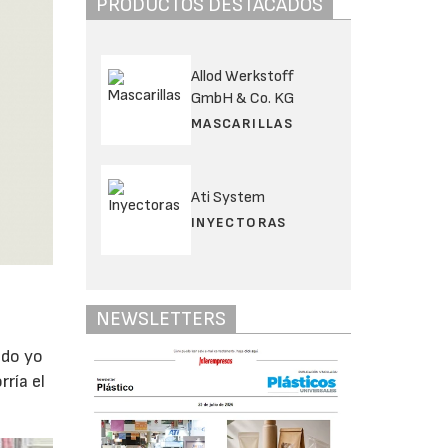
PRODUCTOS DESTACADOS
Allod Werkstoff
GmbH & Co. KG
MASCARILLAS
Ati System
INYECTORAS
NEWSLETTERS
ndo yo
rría el