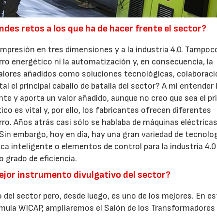
des retos a los que ha de hacer frente el sector?
 impresión en tres dimensiones y a la industria 4.0. Tampoc
orro energético ni la automatización y, en consecuencia, la
valores añadidos como soluciones tecnológicas, colaboraci
el principal caballo de batalla del sector? A mi entender 
e y aporta un valor añadido, aunque no creo que sea el pri
ico es vital y, por ello, los fabricantes ofrecen diferentes
ro. Años atrás casi sólo se hablaba de máquinas eléctricas
. Sin embargo, hoy en día, hay una gran variedad de tecnolo
a inteligente o elementos de control para la industria 4.0
o grado de eficiencia.
ejor instrumento divulgativo del sector?
 del sector pero, desde luego, es uno de los mejores. En es
órmula WICAP, ampliaremos el Salón de los Transformadores