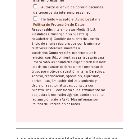
interempresas.net
Autorizo el envío de comunicaciones
de terceros vía interempresas.net
He leído y acepto el
Aviso Legal
y la
Política de Protección de Datos
Responsable:
Interempresas Media, S.L.U.
Finalidades:
Suscripción a nuestra(s)
newsletter(s). Gestión de cuenta de usuario.
Envío de emails relacionados con la misma o
relativos a intereses similares o
asociados.
Conservación:
mientras dure la
relación con Ud., o mientras sea necesario para
llevar a cabo las finalidades especificadas
Cesión:
Los datos pueden cederse a otras
empresas del
grupo
por motivos de gestión interna.
Derechos:
Acceso, rectificación, oposición, supresión,
portabilidad, limitación del tratatamiento y
decisiones automatizadas:
contacte con
nuestro DPD
. Si considera que el tratamiento no
se ajusta a la normativa vigente, puede presentar
reclamación ante la
AEPD
.
Más información:
Política de Protección de Datos