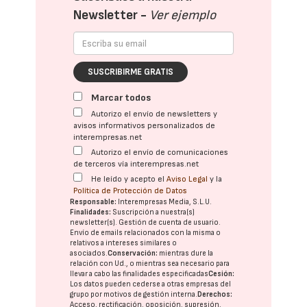
Newsletter -
Ver ejemplo
SUSCRIBIRME GRATIS
Marcar todos
Autorizo el envío de newsletters y
avisos informativos personalizados de
interempresas.net
Autorizo el envío de comunicaciones
de terceros vía interempresas.net
He leído y acepto el
Aviso Legal
y la
Política de Protección de Datos
Responsable:
Interempresas Media, S.L.U.
Finalidades:
Suscripción a nuestra(s)
newsletter(s). Gestión de cuenta de usuario.
Envío de emails relacionados con la misma o
relativos a intereses similares o
asociados.
Conservación:
mientras dure la
relación con Ud., o mientras sea necesario para
llevar a cabo las finalidades especificadas
Cesión:
Los datos pueden cederse a otras
empresas del
grupo
por motivos de gestión interna.
Derechos:
Acceso, rectificación, oposición, supresión,