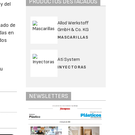
PRODUCTOS DESTACADOS
y del
Allod Werkstoff
sado de
GmbH & Co. KG
das en
MASCARILLAS
dos
Ati System
INYECTORAS
su
NEWSLETTERS