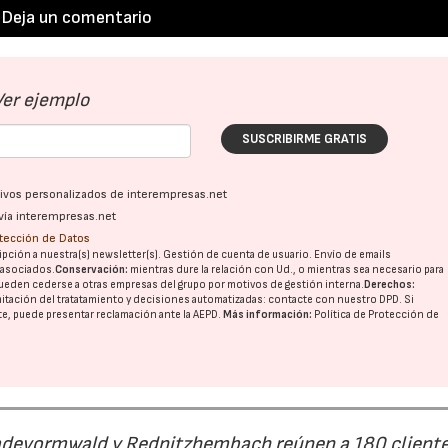
Deja un comentario
Ver ejemplo
SUSCRIBIRME GRATIS
ativos personalizados de interempresas.net
vía interempresas.net
otección de Datos
pción a nuestra(s) newsletter(s). Gestión de cuenta de usuario. Envío de emails
o asociados.
Conservación:
mientras dure la relación con Ud., o mientras sea necesario para
23/07/2026
30/07/2026
ueden cederse a otras
empresas del grupo
por motivos de gestión interna.
Derechos:
imitación del tratatamiento y decisiones automatizadas:
contacte con nuestro DPD
. Si
nte, puede presentar reclamación ante la
AEPD
.
Más información:
Política de Protección de
Radevormwald y Rednitzhembach reúnen a 180 cliente