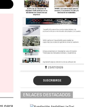
23/07/2026
30
SUSCRIBIRSE
ENLACES DESTACADOS
s para