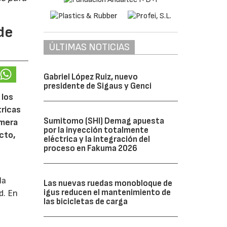
de
ÚLTIMAS NOTICIAS
Gabriel López Ruiz, nuevo
presidente de Sigaus y Genci
 los
tricas
Sumitomo (SHI) Demag apuesta
imera
por la inyección totalmente
cto,
eléctrica y la integración del
proceso en Fakuma 2026
la
Las nuevas ruedas monobloque de
igus reducen el mantenimiento de
d. En
las bicicletas de carga