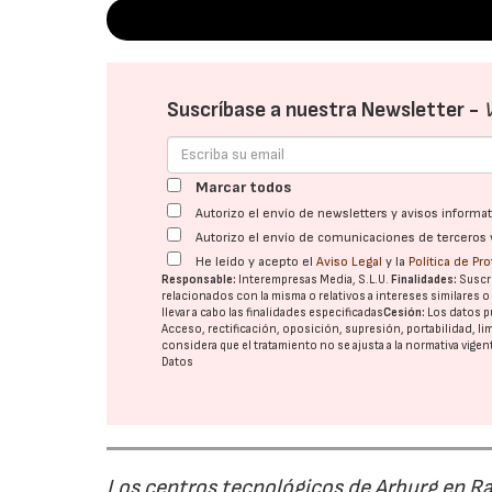
Suscríbase a nuestra Newsletter -
Marcar todos
Autorizo el envío de newsletters y avisos inform
Autorizo el envío de comunicaciones de terceros 
He leído y acepto el
Aviso Legal
y la
Política de Pr
Responsable:
Interempresas Media, S.L.U.
Finalidades:
Suscri
relacionados con la misma o relativos a intereses similares 
llevar a cabo las finalidades especificadas
Cesión:
Los datos p
Acceso, rectificación, oposición, supresión, portabilidad, l
considera que el tratamiento no se ajusta a la normativa vige
Datos
Los centros tecnológicos de Arburg en 