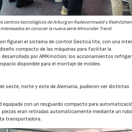
 los centros tecnológicos de Arburg en Radevormwald y Rednitzh
 interesados en conocer la nueva serie Allrounder Trend.
n figuran el sistema de control Gestica lite, con una inte
 diseño compacto de las máquinas para facilitar la
 desarrollado por AMKmotion; los accionamientos refrige
 espacio disponible para el montaje de moldes.
l oeste, norte y este de Alemania, pudieron ver distintas
nd equipada con un resguardo compacto para automatizaci
s piezas eran retiradas automáticamente mediante un robot
nta transportadora.