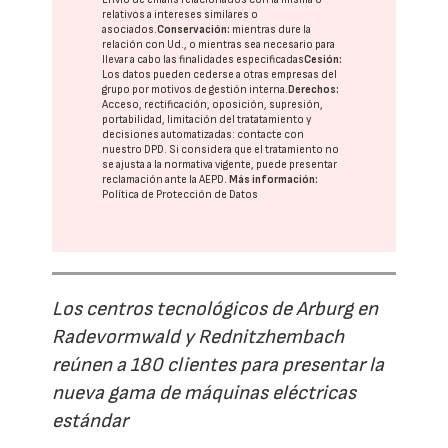
relativos a intereses similares o
asociados.
Conservación:
mientras dure la
relación con Ud., o mientras sea necesario para
llevar a cabo las finalidades especificadas
Cesión:
Los datos pueden cederse a otras
empresas del
grupo
por motivos de gestión interna.
Derechos:
Acceso, rectificación, oposición, supresión,
portabilidad, limitación del tratatamiento y
decisiones automatizadas:
contacte con
nuestro DPD
. Si considera que el tratamiento no
se ajusta a la normativa vigente, puede presentar
reclamación ante la
AEPD
.
Más información:
Política de Protección de Datos
Los centros tecnológicos de Arburg en
Radevormwald y Rednitzhembach
reúnen a 180 clientes para presentar la
nueva gama de máquinas eléctricas
estándar