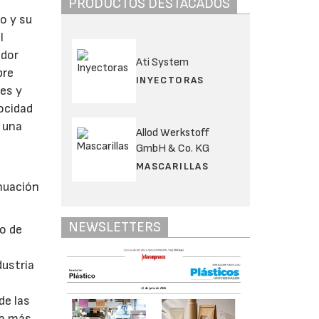
PRODUCTOS DESTACADOS
o y su
l
edor
Ati System
bre
INYECTORAS
nes y
locidad
 una
Allod Werkstoff
GmbH & Co. KG
MASCARILLAS
nuación
NEWSLETTERS
so de
r
dustria
de las
ra más