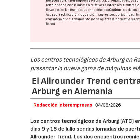
Responsable:
Interempresas Media, S.L.U.
Finalidades:
Suscri
relacionados con la misma o relativos a intereses similares 
llevar a cabo las finalidades especificadas
Cesión:
Los datos p
Acceso, rectificación, oposición, supresión, portabilidad, l
considera que el tratamiento no se ajusta a la normativa vige
Datos
Los centros tecnológicos de Arburg en 
presentar la nueva gama de máquinas elé
El Allrounder Trend centra
Arburg en Alemania
Redacción Interempresas
04/08/2026
Los centros tecnológicos de Arburg (ATC) e
días 9 y 16 de julio sendas jornadas de puer
Allrounder Trend. Los dos encuentros reunie