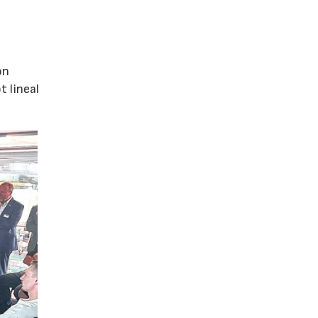
ón
 lineal