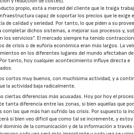
ión y reducción de costes).
ucto propio, está a merced del cliente que le traiga trabaj
nfraestructura capaz de soportar los precios que le exige e
a de calidad y seriedad. Por tanto, lo que piden a su prove
 a completar dichos sistemas, a mejorar sus procesos y, so
n los servicios”. El mercado siempre ha tenido contraccio
os de crisis o de euforia económica eran más largos. La ve
cimientos en los diferentes lugares del mundo afectaban de
or tanto, hoy cualquier acontecimiento influye directa e
lados.
s cortos muy buenos, con muchísima actividad, y a conti
ue la actividad baja radicalmente.
as ciertas diferencias más acusadas. Hoy por hoy el proce
ste tanta diferencia entre las zonas, si bien aquellas que po
 son las que más han sufrido las crisis. Por supuesto la in
rá si bien veo difícil que como tal se incremente, y estoy
 dominio de la comunicación y de la información a través 
 humano cada vez será más importante y cada vez se valo