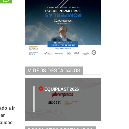
VÍDEOS DESTACADOS
EQUIPLAST 2026
do a ir
car
alidad