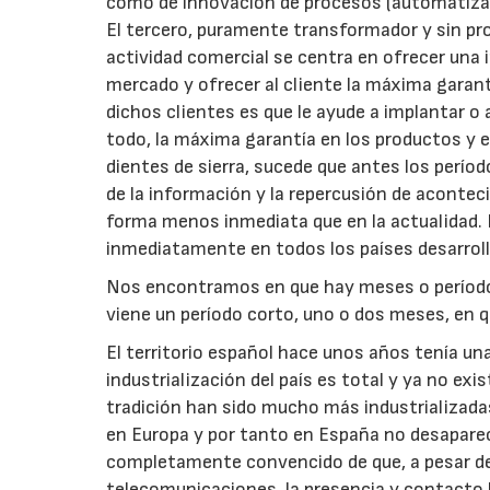
como de innovación de procesos (automatizac
El tercero, puramente transformador y sin prod
actividad comercial se centra en ofrecer una i
mercado y ofrecer al cliente la máxima garantí
dichos clientes es que le ayude a implantar o
todo, la máxima garantía en los productos y e
dientes de sierra, sucede que antes los períod
de la información y la repercusión de aconte
forma menos inmediata que en la actualidad. P
inmediatamente en todos los países desarrol
Nos encontramos en que hay meses o período
viene un período corto, uno o dos meses, en q
El territorio español hace unos años tenía un
industrialización del país es total y ya no exi
tradición han sido mucho más industrializadas
en Europa y por tanto en España no desaparece
completamente convencido de que, a pesar del
telecomunicaciones, la presencia y contacto