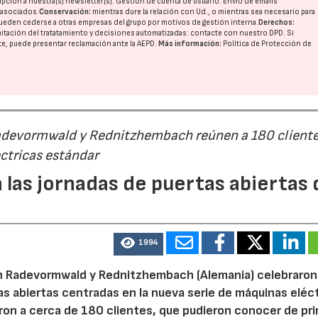
pción a nuestra(s) newsletter(s). Gestión de cuenta de usuario. Envío de emails
o asociados.
Conservación:
mientras dure la relación con Ud., o mientras sea necesario para
ueden cederse a otras
empresas del grupo
por motivos de gestión interna.
Derechos:
imitación del tratatamiento y decisiones automatizadas:
contacte con nuestro DPD
. Si
nte, puede presentar reclamación ante la
AEPD
.
Más información:
Política de Protección de
Radevormwald y Rednitzhembach reúnen a 180 cliente
ctricas estándar
 las jornadas de puertas abiertas 
1994
n Radevormwald y Rednitzhembach (Alemania) celebraron
tas abiertas centradas en la nueva serie de máquinas eléc
ron a cerca de 180 clientes, que pudieron conocer de pr