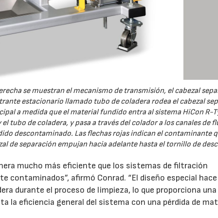
derecha se muestran el mecanismo de transmisión, el cabezal sep
iltrante estacionario llamado tubo de coladera rodea el cabezal se
incipal a medida que el material fundido entra al sistema HiCon R-
 el tubo de coladera, y pasa a través del colador a los canales de f
undido descontaminado. Las flechas rojas indican el contaminante q
23/07/2026
30/07/2026
zal de separación empujan hacia adelante hasta el tornillo de desc
nera mucho más eficiente que los sistemas de filtración
nte contaminados”, afirmó Conrad. “El diseño especial hace
era durante el proceso de limpieza, lo que proporciona una
nta la eficiencia general del sistema con una pérdida de mat