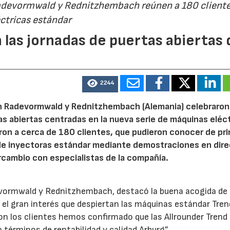
Radevormwald y Rednitzhembach reúnen a 180 cliente
ctricas estándar
 las jornadas de puertas abiertas 
2244
n Radevormwald y Rednitzhembach (Alemania) celebraron
tas abiertas centradas en la nueva serie de máquinas eléc
ron a cerca de 180 clientes, que pudieron conocer de pr
de inyectoras estándar mediante demostraciones en dire
rcambio con especialistas de la compañía.
evormwald y Rednitzhembach, destacó la buena acogida de 
el gran interés que despiertan las máquinas estándar Tren
 los clientes hemos confirmado que las Allrounder Trend
érminos de rentabilidad y calidad Arburg”.