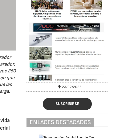
arador
parador.
Type 250
lujo que
ue las
23/07/2026
arga.
SUSCRIBIRSE
 vida
ENLACES DESTACADOS
erial