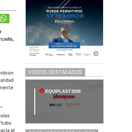
r
rcado,
VÍDEOS DESTACADOS
ordson
alidad
amente
EQUIPLAST 2026
r”
culas
 “tubo
acia el