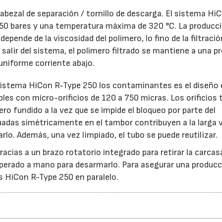
bezal de separación / tornillo de descarga. El sistema Hi
50 bares y una temperatura máxima de 320 °C. La producc
epende de la viscosidad del polímero, lo fino de la filtració
salir del sistema, el polímero filtrado se mantiene a una p
niforme corriente abajo.
el sistema HiCon R-Type 250 los contaminantes es el diseño 
les con micro-orificios de 120 a 750 micras. Los orificios 
ero fundido a la vez que se impide el bloqueo por parte del
uadas simétricamente en el tambor contribuyen a la larga vi
lo. Además, una vez limpiado, el tubo se puede reutilizar.
racias a un brazo rotatorio integrado para retirar la carcas
 operado a mano para desarmarlo. Para asegurar una produc
s HiCon R-Type 250 en paralelo.