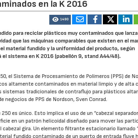
aminados en la K 2016
1490
undido para reciclar plásticos muy contaminados que lanza
idad que las máquinas comparables que existen en el ma
el material fundido y la uniformidad del producto, según
 el sistema en K 2016 (pabellón 9, stand A44/48).
50, el Sistema de Procesamiento de Polímeros (PPS) de N
icos altamente contaminados en material limpio y de alta c
s sistemas tradicionales de contraflujo para plásticos alt
 de negocios de PPS de Nordson, Sven Conrad.
250 es único. Esto implica el uso de un “cabezal separado
rficie en un patrón helicoidal diseñado para mover las partí
 cabezal gira. Un elemento filtrante estacionario llamado
aterial fundido contaminado de un puerto de entrada fluye h