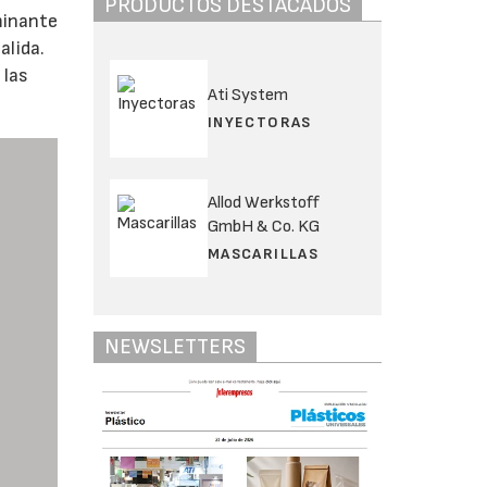
PRODUCTOS DESTACADOS
aminante
alida.
 las
Ati System
INYECTORAS
Allod Werkstoff
GmbH & Co. KG
MASCARILLAS
NEWSLETTERS