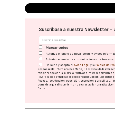
Suscríbase a nuestra Newsletter -
Marcar todos
Autorizo el envío de newsletters y avisos inform
Autorizo el envío de comunicaciones de terceros 
He leído y acepto el
Aviso Legal
y la
Política de Pr
Responsable:
Interempresas Media, S.L.U.
Finalidades:
Suscri
relacionados con la misma o relativos a intereses similares 
llevar a cabo las finalidades especificadas
Cesión:
Los datos p
Acceso, rectificación, oposición, supresión, portabilidad, l
considera que el tratamiento no se ajusta a la normativa vige
Datos