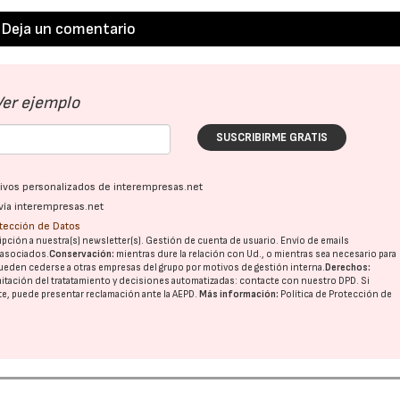
Deja un comentario
Ver ejemplo
SUSCRIBIRME GRATIS
ativos personalizados de interempresas.net
vía interempresas.net
otección de Datos
pción a nuestra(s) newsletter(s). Gestión de cuenta de usuario. Envío de emails
o asociados.
Conservación:
mientras dure la relación con Ud., o mientras sea necesario para
ueden cederse a otras
empresas del grupo
por motivos de gestión interna.
Derechos:
imitación del tratatamiento y decisiones automatizadas:
contacte con nuestro DPD
. Si
nte, puede presentar reclamación ante la
AEPD
.
Más información:
Política de Protección de