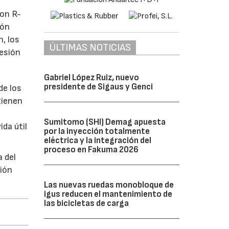
Con R-
ión
n, los
ÚLTIMAS NOTICIAS
resión
Gabriel López Ruiz, nuevo
presidente de Sigaus y Genci
de los
tienen
Sumitomo (SHI) Demag apuesta
da útil
por la inyección totalmente
eléctrica y la integración del
proceso en Fakuma 2026
a del
ción
Las nuevas ruedas monobloque de
igus reducen el mantenimiento de
las bicicletas de carga