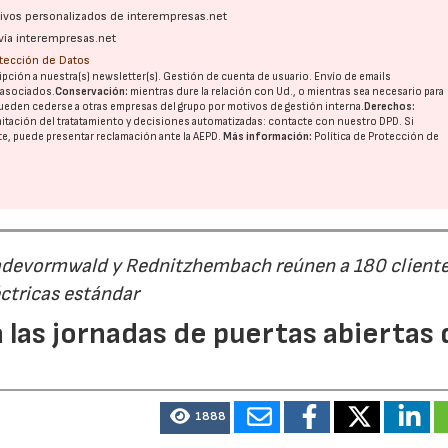
ativos personalizados de interempresas.net
vía interempresas.net
otección de Datos
pción a nuestra(s) newsletter(s). Gestión de cuenta de usuario. Envío de emails
o asociados.
Conservación:
mientras dure la relación con Ud., o mientras sea necesario para
ueden cederse a otras
empresas del grupo
por motivos de gestión interna.
Derechos:
imitación del tratatamiento y decisiones automatizadas:
contacte con nuestro DPD
. Si
nte, puede presentar reclamación ante la
AEPD
.
Más información:
Política de Protección de
Radevormwald y Rednitzhembach reúnen a 180 cliente
23/07/2026
30/07/2026
ctricas estándar
 las jornadas de puertas abiertas 
1888