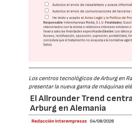
Autorizo el envío de newsletters y avisos inform
Autorizo el envío de comunicaciones de terceros 
He leído y acepto el
Aviso Legal
y la
Política de Pr
Responsable:
Interempresas Media, S.L.U.
Finalidades:
Suscri
relacionados con la misma o relativos a intereses similares 
llevar a cabo las finalidades especificadas
Cesión:
Los datos p
Acceso, rectificación, oposición, supresión, portabilidad, l
considera que el tratamiento no se ajusta a la normativa vige
Datos
Los centros tecnológicos de Arburg en 
presentar la nueva gama de máquinas elé
El Allrounder Trend centra
Arburg en Alemania
Redacción Interempresas
04/08/2026