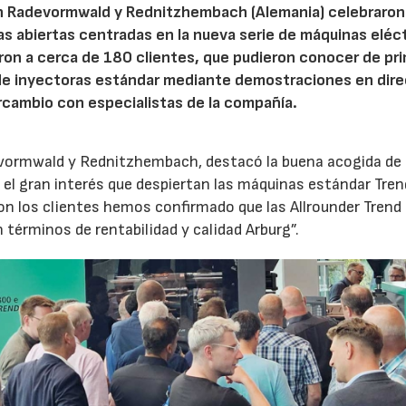
n Radevormwald y Rednitzhembach (Alemania) celebraron
tas abiertas centradas en la nueva serie de máquinas eléc
ron a cerca de 180 clientes, que pudieron conocer de pr
de inyectoras estándar mediante demostraciones en dire
rcambio con especialistas de la compañía.
evormwald y Rednitzhembach, destacó la buena acogida de 
el gran interés que despiertan las máquinas estándar Tren
 los clientes hemos confirmado que las Allrounder Trend
érminos de rentabilidad y calidad Arburg”.