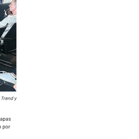
 Trend y
tapas
o por