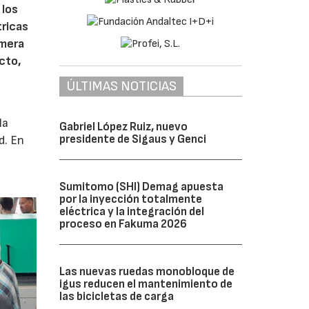
 los
tricas
imera
cto,
ÚLTIMAS NOTICIAS
la
Gabriel López Ruiz, nuevo
presidente de Sigaus y Genci
d. En
Sumitomo (SHI) Demag apuesta
por la inyección totalmente
eléctrica y la integración del
proceso en Fakuma 2026
Las nuevas ruedas monobloque de
igus reducen el mantenimiento de
las bicicletas de carga