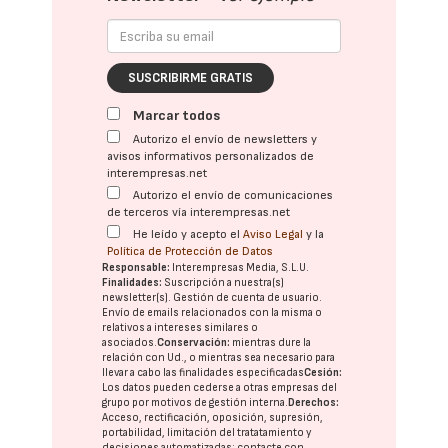
SUSCRIBIRME GRATIS
Marcar todos
Autorizo el envío de newsletters y
avisos informativos personalizados de
interempresas.net
Autorizo el envío de comunicaciones
de terceros vía interempresas.net
He leído y acepto el
Aviso Legal
y la
Política de Protección de Datos
Responsable:
Interempresas Media, S.L.U.
Finalidades:
Suscripción a nuestra(s)
newsletter(s). Gestión de cuenta de usuario.
Envío de emails relacionados con la misma o
relativos a intereses similares o
asociados.
Conservación:
mientras dure la
relación con Ud., o mientras sea necesario para
llevar a cabo las finalidades especificadas
Cesión:
Los datos pueden cederse a otras
empresas del
grupo
por motivos de gestión interna.
Derechos:
Acceso, rectificación, oposición, supresión,
portabilidad, limitación del tratatamiento y
decisiones automatizadas:
contacte con