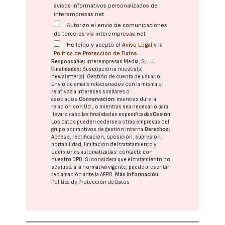
avisos informativos personalizados de
interempresas.net
Autorizo el envío de comunicaciones
de terceros vía interempresas.net
He leído y acepto el
Aviso Legal
y la
Política de Protección de Datos
Responsable:
Interempresas Media, S.L.U.
Finalidades:
Suscripción a nuestra(s)
newsletter(s). Gestión de cuenta de usuario.
Envío de emails relacionados con la misma o
relativos a intereses similares o
asociados.
Conservación:
mientras dure la
relación con Ud., o mientras sea necesario para
llevar a cabo las finalidades especificadas
Cesión:
Los datos pueden cederse a otras
empresas del
grupo
por motivos de gestión interna.
Derechos:
Acceso, rectificación, oposición, supresión,
portabilidad, limitación del tratatamiento y
decisiones automatizadas:
contacte con
nuestro DPD
. Si considera que el tratamiento no
se ajusta a la normativa vigente, puede presentar
reclamación ante la
AEPD
.
Más información:
Política de Protección de Datos