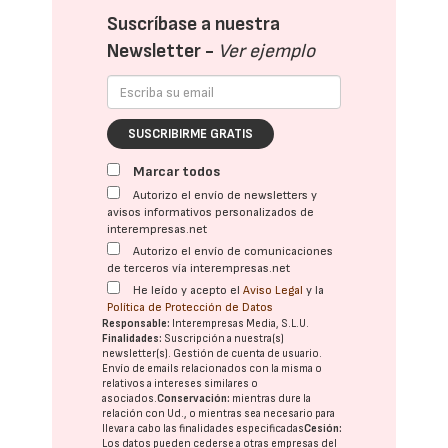
Suscríbase a nuestra
Newsletter -
Ver ejemplo
SUSCRIBIRME GRATIS
Marcar todos
Autorizo el envío de newsletters y
avisos informativos personalizados de
interempresas.net
Autorizo el envío de comunicaciones
de terceros vía interempresas.net
He leído y acepto el
Aviso Legal
y la
Política de Protección de Datos
Responsable:
Interempresas Media, S.L.U.
Finalidades:
Suscripción a nuestra(s)
newsletter(s). Gestión de cuenta de usuario.
Envío de emails relacionados con la misma o
relativos a intereses similares o
asociados.
Conservación:
mientras dure la
relación con Ud., o mientras sea necesario para
llevar a cabo las finalidades especificadas
Cesión:
Los datos pueden cederse a otras
empresas del