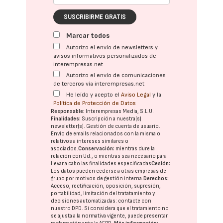
SUSCRIBIRME GRATIS
Marcar todos
Autorizo el envío de newsletters y
avisos informativos personalizados de
interempresas.net
Autorizo el envío de comunicaciones
de terceros vía interempresas.net
He leído y acepto el
Aviso Legal
y la
Política de Protección de Datos
Responsable:
Interempresas Media, S.L.U.
Finalidades:
Suscripción a nuestra(s)
newsletter(s). Gestión de cuenta de usuario.
Envío de emails relacionados con la misma o
relativos a intereses similares o
asociados.
Conservación:
mientras dure la
relación con Ud., o mientras sea necesario para
llevar a cabo las finalidades especificadas
Cesión:
Los datos pueden cederse a otras
empresas del
grupo
por motivos de gestión interna.
Derechos:
Acceso, rectificación, oposición, supresión,
portabilidad, limitación del tratatamiento y
decisiones automatizadas:
contacte con
nuestro DPD
. Si considera que el tratamiento no
se ajusta a la normativa vigente, puede presentar