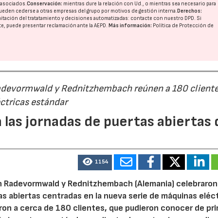
o asociados.
Conservación:
mientras dure la relación con Ud., o mientras sea necesario para
ueden cederse a otras
empresas del grupo
por motivos de gestión interna.
Derechos:
imitación del tratatamiento y decisiones automatizadas:
contacte con nuestro DPD
. Si
nte, puede presentar reclamación ante la
AEPD
.
Más información:
Política de Protección de
Radevormwald y Rednitzhembach reúnen a 180 cliente
ctricas estándar
 las jornadas de puertas abiertas 
23/07/2026
30/07/2026
1154
n Radevormwald y Rednitzhembach (Alemania) celebraron
tas abiertas centradas en la nueva serie de máquinas eléc
ron a cerca de 180 clientes, que pudieron conocer de pr