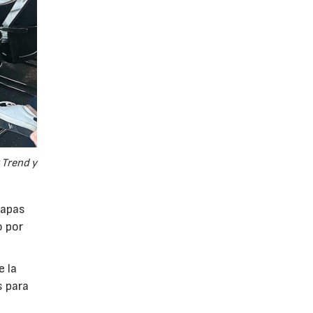
 Trend y
tapas
o por
e la
s para