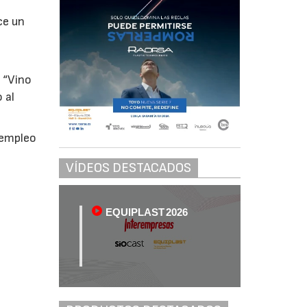
ce un
a
: “Vino
 al
 empleo
VÍDEOS DESTACADOS
EQUIPLAST 2026