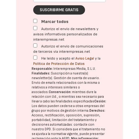
SUSCRIBIRME GRATIS
Marcar todos
Autorizo el envío de newsletters y
avisos informativos personalizados de
interempresas.net
Autorizo el envío de comunicaciones
de terceros vía interempresas.net
He leído y acepto el
Aviso Legal
y la
Política de Protección de Datos
Responsable:
Interempresas Media, S.L.U.
Finalidades:
Suscripción a nuestra(s)
newsletter(s). Gestión de cuenta de usuario.
Envío de emails relacionados con la misma o
relativos a intereses similares o
asociados.
Conservación:
mientras dure la
relación con Ud., o mientras sea necesario para
llevar a cabo las finalidades especificadas
Cesión:
Los datos pueden cederse a otras
empresas del
grupo
por motivos de gestión interna.
Derechos:
Acceso, rectificación, oposición, supresión,
portabilidad, limitación del tratatamiento y
decisiones automatizadas:
contacte con
nuestro DPD
. Si considera que el tratamiento no
se ajusta a la normativa vigente, puede presentar
reclamación ante la
AEPD
.
Más información: