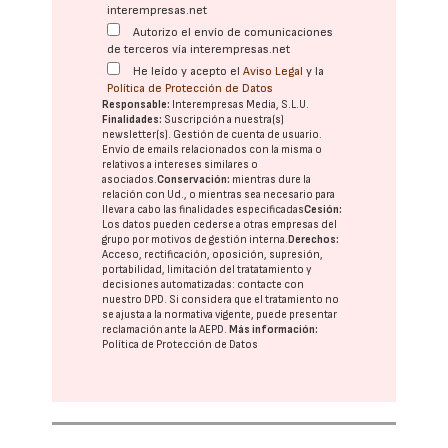
interempresas.net
Autorizo el envío de comunicaciones
de terceros vía interempresas.net
He leído y acepto el
Aviso Legal
y la
Política de Protección de Datos
Responsable:
Interempresas Media, S.L.U.
Finalidades:
Suscripción a nuestra(s)
newsletter(s). Gestión de cuenta de usuario.
Envío de emails relacionados con la misma o
relativos a intereses similares o
asociados.
Conservación:
mientras dure la
relación con Ud., o mientras sea necesario para
llevar a cabo las finalidades especificadas
Cesión:
Los datos pueden cederse a otras
empresas del
grupo
por motivos de gestión interna.
Derechos:
Acceso, rectificación, oposición, supresión,
portabilidad, limitación del tratatamiento y
decisiones automatizadas:
contacte con
nuestro DPD
. Si considera que el tratamiento no
se ajusta a la normativa vigente, puede presentar
reclamación ante la
AEPD
.
Más información:
Política de Protección de Datos