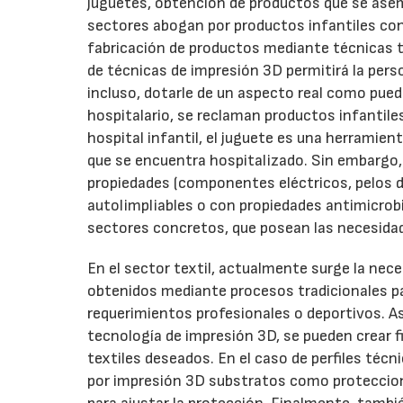
juguetes, obtención de productos que se asem
sectores abogan por productos infantiles con
fabricación de productos mediante técnicas tr
de técnicas de impresión 3D permitirá la pers
incluso, dotarle de un aspecto real como pued
hospitalario, se reclaman productos infantil
hospital infantil, el juguete es una herramient
que se encuentra hospitalizado. Sin embargo,
propiedades (componentes eléctricos, pelos de
autolimpliables o con propiedades antimicrobia
sectores concretos, que posean las necesidad
En el sector textil, actualmente surge la nec
obtenidos mediante procesos tradicionales par
requerimientos profesionales o deportivos. As
tecnología de impresión 3D, se pueden crear f
textiles deseados. En el caso de perfiles téc
por impresión 3D substratos como proteccion