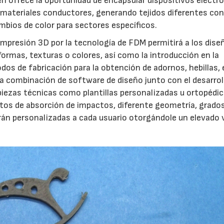
én ofrece la oportunidad de encapsular dispositivos electr
on materiales conductores, generando tejidos diferentes co
bios de color para sectores específicos.
a impresión 3D por la tecnología de FDM permitirá a los dis
formas, texturas o colores, así como la introducción en la
dos de fabricación para la obtención de adornos, hebillas, 
a combinación de software de diseño junto con el desarrol
piezas técnicas como plantillas personalizadas u ortopédi
tos de absorción de impactos, diferente geometría, grado
rán personalizadas a cada usuario otorgándole un elevado 