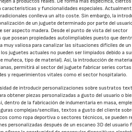
ejen a productos reales. De forma más específica, ciertos
 características y funcionalidades especiales. Actualmente
adicionales conlleva un alto coste. Sin embargo, la intro
onalización de un juguete determinado por parte del usuario
e ser aspecto madera. Desde el punto de vista del sector
es que posean propiedades autolimpliables puesto que dent
a muy valiosa para canalizar las situaciones difíciles de un
 los juguetes actuales no pueden ser limpiados debido a su
 muñeca, tipo de material). Así, la introducción de materi
nas, permitirá al sector del juguete fabricar series cortas
es y requerimientos vitales como el sector hospitalario.
23/07/2026
30/07/2026
esidad de introducir personalizaciones sobre sustratos text
a obtener piezas personalizadas a gusto del usuario o bie
í, dentro de la fabricación de indumentaria en masa, empl
iguras complejas/sencillas, textos a gusto del cliente sobr
nicos como ropa deportiva o sectores técnicos, se pueden r
es personalizadas después de un escaneo 3D del usuario f