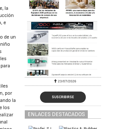
, la
ducción
, e
ro de un
 niño
s
ales
 para
23/07/2026
iles
n, por
SUSCRIBIRSE
eando la
e los
ENLACES DESTACADOS
ealizar
inal