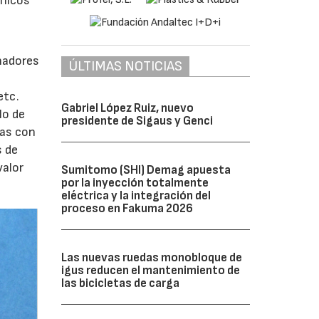
ónicos
n
eñadores
ÚLTIMAS NOTICIAS
etc.
Gabriel López Ruiz, nuevo
lo de
presidente de Sigaus y Genci
cas con
s de
valor
Sumitomo (SHI) Demag apuesta
por la inyección totalmente
eléctrica y la integración del
proceso en Fakuma 2026
Las nuevas ruedas monobloque de
igus reducen el mantenimiento de
las bicicletas de carga