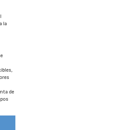
l
a la
de
ibles,
ores
enta de
ipos