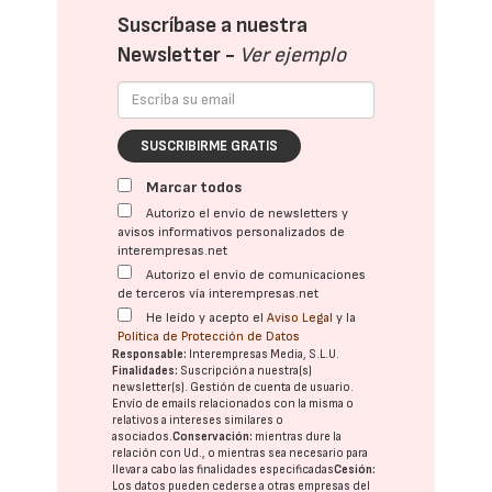
Suscríbase a nuestra
Newsletter -
Ver ejemplo
SUSCRIBIRME GRATIS
Marcar todos
Autorizo el envío de newsletters y
avisos informativos personalizados de
interempresas.net
Autorizo el envío de comunicaciones
de terceros vía interempresas.net
He leído y acepto el
Aviso Legal
y la
Política de Protección de Datos
Responsable:
Interempresas Media, S.L.U.
Finalidades:
Suscripción a nuestra(s)
newsletter(s). Gestión de cuenta de usuario.
Envío de emails relacionados con la misma o
relativos a intereses similares o
asociados.
Conservación:
mientras dure la
relación con Ud., o mientras sea necesario para
llevar a cabo las finalidades especificadas
Cesión:
Los datos pueden cederse a otras
empresas del