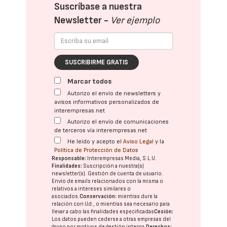
Suscríbase a nuestra
Newsletter -
Ver ejemplo
SUSCRIBIRME GRATIS
Marcar todos
Autorizo el envío de newsletters y
avisos informativos personalizados de
interempresas.net
Autorizo el envío de comunicaciones
de terceros vía interempresas.net
He leído y acepto el
Aviso Legal
y la
Política de Protección de Datos
Responsable:
Interempresas Media, S.L.U.
Finalidades:
Suscripción a nuestra(s)
newsletter(s). Gestión de cuenta de usuario.
Envío de emails relacionados con la misma o
relativos a intereses similares o
asociados.
Conservación:
mientras dure la
relación con Ud., o mientras sea necesario para
llevar a cabo las finalidades especificadas
Cesión:
Los datos pueden cederse a otras
empresas del
grupo
por motivos de gestión interna.
Derechos: