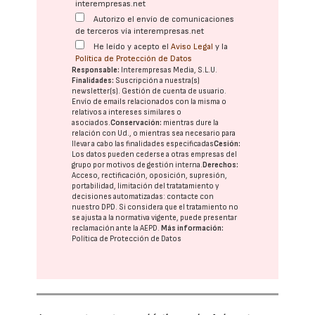
interempresas.net
Autorizo el envío de comunicaciones
de terceros vía interempresas.net
He leído y acepto el
Aviso Legal
y la
Política de Protección de Datos
Responsable:
Interempresas Media, S.L.U.
Finalidades:
Suscripción a nuestra(s)
newsletter(s). Gestión de cuenta de usuario.
Envío de emails relacionados con la misma o
relativos a intereses similares o
asociados.
Conservación:
mientras dure la
relación con Ud., o mientras sea necesario para
llevar a cabo las finalidades especificadas
Cesión:
Los datos pueden cederse a otras
empresas del
grupo
por motivos de gestión interna.
Derechos:
Acceso, rectificación, oposición, supresión,
portabilidad, limitación del tratatamiento y
decisiones automatizadas:
contacte con
nuestro DPD
. Si considera que el tratamiento no
se ajusta a la normativa vigente, puede presentar
reclamación ante la
AEPD
.
Más información:
Política de Protección de Datos