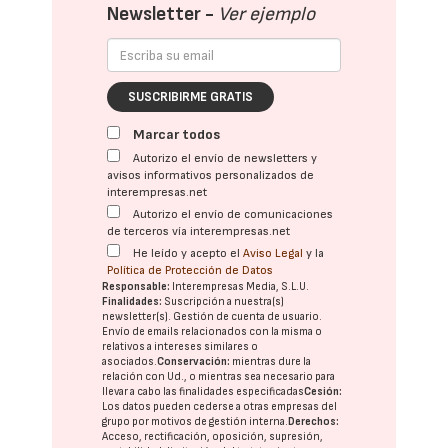
Newsletter -
Ver ejemplo
SUSCRIBIRME GRATIS
Marcar todos
Autorizo el envío de newsletters y
avisos informativos personalizados de
interempresas.net
Autorizo el envío de comunicaciones
de terceros vía interempresas.net
He leído y acepto el
Aviso Legal
y la
Política de Protección de Datos
Responsable:
Interempresas Media, S.L.U.
Finalidades:
Suscripción a nuestra(s)
newsletter(s). Gestión de cuenta de usuario.
Envío de emails relacionados con la misma o
relativos a intereses similares o
asociados.
Conservación:
mientras dure la
relación con Ud., o mientras sea necesario para
llevar a cabo las finalidades especificadas
Cesión:
Los datos pueden cederse a otras
empresas del
grupo
por motivos de gestión interna.
Derechos:
Acceso, rectificación, oposición, supresión,