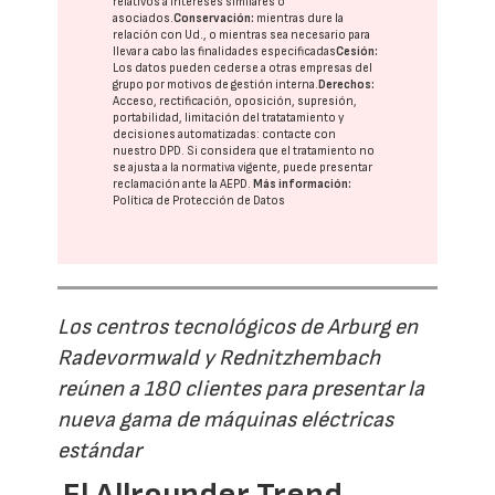
relativos a intereses similares o
asociados.
Conservación:
mientras dure la
relación con Ud., o mientras sea necesario para
llevar a cabo las finalidades especificadas
Cesión:
Los datos pueden cederse a otras
empresas del
grupo
por motivos de gestión interna.
Derechos:
Acceso, rectificación, oposición, supresión,
portabilidad, limitación del tratatamiento y
decisiones automatizadas:
contacte con
nuestro DPD
. Si considera que el tratamiento no
se ajusta a la normativa vigente, puede presentar
reclamación ante la
AEPD
.
Más información:
Política de Protección de Datos
Los centros tecnológicos de Arburg en
Radevormwald y Rednitzhembach
reúnen a 180 clientes para presentar la
nueva gama de máquinas eléctricas
estándar
El Allrounder Trend