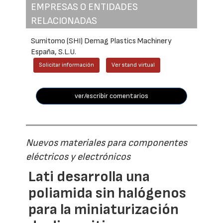
EMPRESAS O ENTIDADES
RELACIONADAS
Sumitomo (SHI) Demag Plastics Machinery
España, S.L.U.
Solicitar información
Ver stand virtual
ver/escribir comentarios
Nuevos materiales para componentes
eléctricos y electrónicos
Lati desarrolla una
poliamida sin halógenos
para la miniaturización