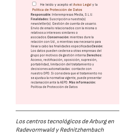
He leído y acepto el
Aviso Legal
y la
Política de Protección de Datos
Responsable:
Interempresas Media, S.L.U.
Finalidades:
Suscripción a nuestra(s)
newsletter(s). Gestión de cuenta de usuario.
Envío de emails relacionados con la misma o
relativos a intereses similares o
asociados.
Conservación:
mientras dure la
relación con Ud., o mientras sea necesario para
llevar a cabo las finalidades especificadas
Cesión:
Los datos pueden cederse a otras
empresas del
grupo
por motivos de gestión interna.
Derechos:
Acceso, rectificación, oposición, supresión,
portabilidad, limitación del tratatamiento y
decisiones automatizadas:
contacte con
nuestro DPD
. Si considera que el tratamiento no
se ajusta a la normativa vigente, puede presentar
reclamación ante la
AEPD
.
Más información:
Política de Protección de Datos
Los centros tecnológicos de Arburg en
Radevormwald y Rednitzhembach