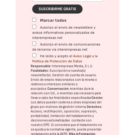
SUSCRIBIRME GRATIS
Marcar todos
Autorizo el envío de newsletters y
avisos informativos personalizados de
interempresas.net
Autorizo el envío de comunicaciones
de terceros vía interempresas.net
He leído y acepto el
Aviso Legal
y la
Política de Protección de Datos
Responsable:
Interempresas Media, S.L.U.
Finalidades:
Suscripción a nuestra(s)
newsletter(s). Gestión de cuenta de usuario.
Envío de emails relacionados con la misma o
relativos a intereses similares o
asociados.
Conservación:
mientras dure la
relación con Ud., o mientras sea necesario para
llevar a cabo las finalidades especificadas
Cesión:
Los datos pueden cederse a otras
empresas del
grupo
por motivos de gestión interna.
Derechos:
Acceso, rectificación, oposición, supresión,
portabilidad, limitación del tratatamiento y
decisiones automatizadas:
contacte con
nuestro DPD
. Si considera que el tratamiento no
se ajusta a la normativa vigente, puede presentar
reclamación ante la
AEPD
.
Más información: