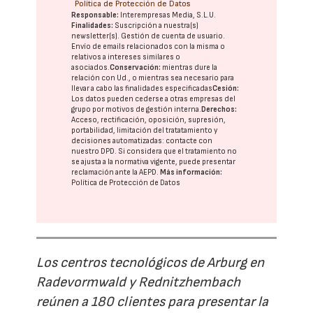
Política de Protección de Datos
Responsable:
Interempresas Media, S.L.U.
Finalidades:
Suscripción a nuestra(s)
newsletter(s). Gestión de cuenta de usuario.
Envío de emails relacionados con la misma o
relativos a intereses similares o
asociados.
Conservación:
mientras dure la
relación con Ud., o mientras sea necesario para
llevar a cabo las finalidades especificadas
Cesión:
Los datos pueden cederse a otras
empresas del
grupo
por motivos de gestión interna.
Derechos:
Acceso, rectificación, oposición, supresión,
portabilidad, limitación del tratatamiento y
decisiones automatizadas:
contacte con
nuestro DPD
. Si considera que el tratamiento no
se ajusta a la normativa vigente, puede presentar
reclamación ante la
AEPD
.
Más información:
Política de Protección de Datos
Los centros tecnológicos de Arburg en
Radevormwald y Rednitzhembach
reúnen a 180 clientes para presentar la