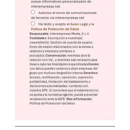
avisos informativos personalizados de
interempresas.net
Autorizo el envío de comunicaciones
de terceros vía interempresas.net
He leído y acepto el
Aviso Legal
y la
Política de Protección de Datos
Responsable:
Interempresas Media, S.L.U.
Finalidades:
Suscripción a nuestra(s)
newsletter(s). Gestión de cuenta de usuario.
Envío de emails relacionados con la misma o
relativos a intereses similares o
asociados.
Conservación:
mientras dure la
relación con Ud., o mientras sea necesario para
llevar a cabo las finalidades especificadas
Cesión:
Los datos pueden cederse a otras
empresas del
grupo
por motivos de gestión interna.
Derechos:
Acceso, rectificación, oposición, supresión,
portabilidad, limitación del tratatamiento y
decisiones automatizadas:
contacte con
nuestro DPD
. Si considera que el tratamiento no
se ajusta a la normativa vigente, puede presentar
reclamación ante la
AEPD
.
Más información:
Política de Protección de Datos