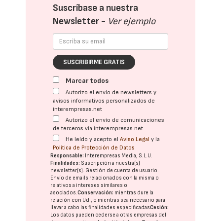
Suscríbase a nuestra
Newsletter -
Ver ejemplo
SUSCRIBIRME GRATIS
Marcar todos
Autorizo el envío de newsletters y
avisos informativos personalizados de
interempresas.net
Autorizo el envío de comunicaciones
de terceros vía interempresas.net
He leído y acepto el
Aviso Legal
y la
Política de Protección de Datos
Responsable:
Interempresas Media, S.L.U.
Finalidades:
Suscripción a nuestra(s)
newsletter(s). Gestión de cuenta de usuario.
Envío de emails relacionados con la misma o
relativos a intereses similares o
asociados.
Conservación:
mientras dure la
relación con Ud., o mientras sea necesario para
llevar a cabo las finalidades especificadas
Cesión:
Los datos pueden cederse a otras
empresas del