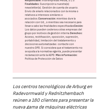
Responsable:
Interempresas Media, S.L.U.
Finalidades:
Suscripción a nuestra(s)
newsletter(s). Gestión de cuenta de usuario.
Envío de emails relacionados con la misma o
relativos a intereses similares o
asociados.
Conservación:
mientras dure la
relación con Ud., o mientras sea necesario para
llevar a cabo las finalidades especificadas
Cesión:
Los datos pueden cederse a otras
empresas del
grupo
por motivos de gestión interna.
Derechos:
Acceso, rectificación, oposición, supresión,
portabilidad, limitación del tratatamiento y
decisiones automatizadas:
contacte con
nuestro DPD
. Si considera que el tratamiento no
se ajusta a la normativa vigente, puede presentar
reclamación ante la
AEPD
.
Más información:
Política de Protección de Datos
Los centros tecnológicos de Arburg en
Radevormwald y Rednitzhembach
reúnen a 180 clientes para presentar la
nueva gama de máquinas eléctricas