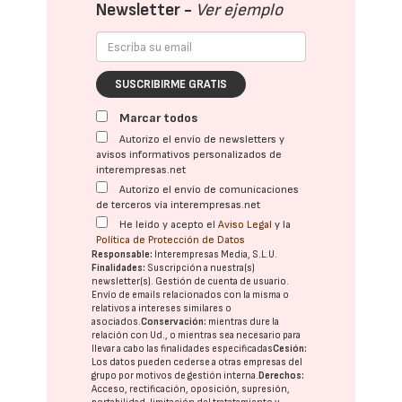
Newsletter -
Ver ejemplo
SUSCRIBIRME GRATIS
Marcar todos
Autorizo el envío de newsletters y
avisos informativos personalizados de
interempresas.net
Autorizo el envío de comunicaciones
de terceros vía interempresas.net
He leído y acepto el
Aviso Legal
y la
Política de Protección de Datos
Responsable:
Interempresas Media, S.L.U.
Finalidades:
Suscripción a nuestra(s)
newsletter(s). Gestión de cuenta de usuario.
Envío de emails relacionados con la misma o
relativos a intereses similares o
asociados.
Conservación:
mientras dure la
relación con Ud., o mientras sea necesario para
llevar a cabo las finalidades especificadas
Cesión:
Los datos pueden cederse a otras
empresas del
grupo
por motivos de gestión interna.
Derechos:
Acceso, rectificación, oposición, supresión,