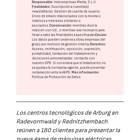
Responsable:
Interempresas Media, S.L.U.
Finalidades:
Suscripción a nuestra(s)
newsletter(s). Gestión de cuenta de usuario.
Envío de emails relacionados con la misma o
relativos a intereses similares o
asociados.
Conservación:
mientras dure la
relación con Ud., o mientras sea necesario para
llevar a cabo las finalidades especificadas
Cesión:
Los datos pueden cederse a otras
empresas del
grupo
por motivos de gestión interna.
Derechos:
Acceso, rectificación, oposición, supresión,
portabilidad, limitación del tratatamiento y
decisiones automatizadas:
contacte con
nuestro DPD
. Si considera que el tratamiento no
se ajusta a la normativa vigente, puede presentar
reclamación ante la
AEPD
.
Más información:
Política de Protección de Datos
Los centros tecnológicos de Arburg en
Radevormwald y Rednitzhembach
reúnen a 180 clientes para presentar la
nueva gama de máquinas eléctricas