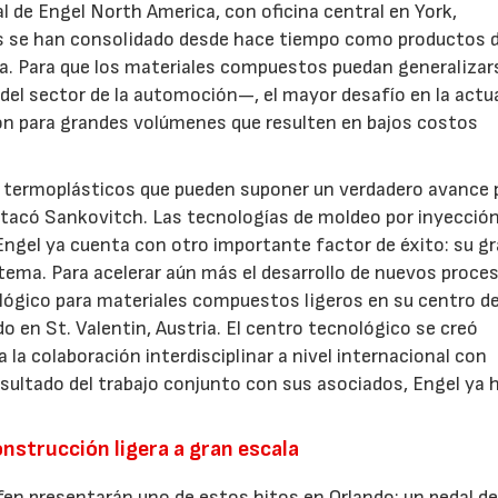
l de Engel North America, con oficina central en York,
as se han consolidado desde hace tiempo como productos d
a. Para que los materiales compuestos puedan generalizar
el sector de la automoción—, el mayor desafío en la actu
ión para grandes volúmenes que resulten en bajos costos
a termoplásticos que pueden suponer un verdadero avance p
estacó Sankovitch. Las tecnologías de moldeo por inyecció
Engel ya cuenta con otro importante factor de éxito: su g
tema. Para acelerar aún más el desarrollo de nuevos proce
lógico para materiales compuestos ligeros en su centro d
o en St. Valentin, Austria. El centro tecnológico se creó
 colaboración interdisciplinar a nivel internacional con
ultado del trabajo conjunto con sus asociados, Engel ya 
onstrucción ligera a gran escala
en presentarán uno de estos hitos en Orlando: un pedal de