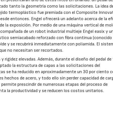
izado tanto la geometría como las solicitaciones. La idea d
e tejido termoplástico fue premiada con el Composite Innova
desde entonces. Engel ofrecerá un adelanto acerca de la ef
de la exposición. Por medio de una máquina vertical de mo
compañada de un robot industrial multieje Engel easix y u
ástico semiacabado reforzado con fibra continua (conocid
olde y se recubrirá inmediatamente con poliamida. El siste
que no necesitan ser recortados.
 y rigidez elevadas. Además, durante el diseño del pedal de 
ptado la estructura de capas a las solicitaciones del
iezas se ha reducido en aproximadamente un 30 por ciento 
s hechos de acero, y todo ello sin perder capacidad de car
a permite prescindir de numerosas etapas del proceso de
ta la productividad y se reducen los costos unitarios.