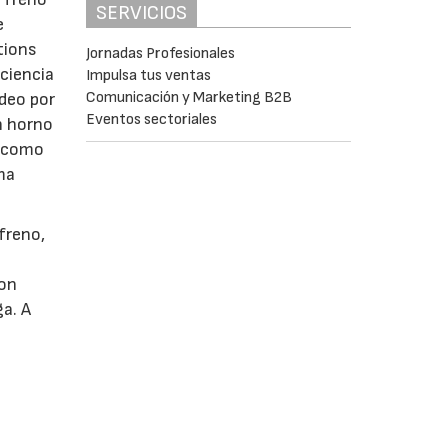
SERVICIOS
e
tions
Jornadas Profesionales
iciencia
Impulsa tus ventas
Comunicación y Marketing B2B
ldeo por
Eventos sectoriales
n horno
o como
ma
freno,
con
ga. A