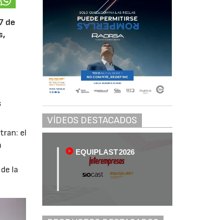
27 de
s,
s
VÍDEOS DESTACADOS
tran: el
a
EQUIPLAST 2026
de la