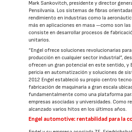
Mark Sankovitch, presidente y director genera
Pensilvania. Los sistemas de fibras orientad
rendimiento en industrias como la aeronáutic
más en aplicaciones en masa —como son las d
consiste en desarrollar procesos de fabricac
unitarios.
“Engel ofrece soluciones revolucionarias par
producción en cualquier sector industrial”, d
ofrecen un gran potencial en este sentido, y 
pericia en automatización y soluciones de sis
2012 Engel estableció su propio centro tecno
fabricación de maquinaria a gran escala ubicad
fundamentalmente como una plataforma para la
empresas asociadas y universidades. Como res
alcanzado varios hitos en los últimos años.
Engel automotive: rentabilidad para la c
Engel y su empresa asociada ZF-Friedrichshaf