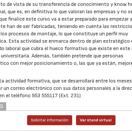
nto de vista de su transferencia de conocimiento y know 
nal, que es, en definitiva lo que valoran las empresas y no s
que finalice este curso va a estar preparado para empezar 
e han de ser fabricadas, teniendo en cuenta las restricci
y los procesos de montaje, lo que constituye un perfil muy
ica. Esta actividad se enmarca dentro de plan estratégico 
do laboral que cubra el hueco formativo que existe en este
 universitaria. Además, también pretende que personas
stico con mejor posicionamiento o, las que ya están, mejor
ta actividad formativa, que se desarrollará entre los meses
23/07/2026
30/07/2026
iar un correo electrónico con sus datos personales a la dire
 el teléfono 953 555117 (Ext. 231)
AS
Solicitar información
Ver stand virtual