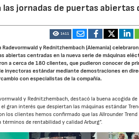
 las jornadas de puertas abiertas 
1411
n Radevormwald y Rednitzhembach (Alemania) celebraron
tas abiertas centradas en la nueva serie de máquinas eléc
ron a cerca de 180 clientes, que pudieron conocer de pr
de inyectoras estándar mediante demostraciones en dire
rcambio con especialistas de la compañía.
evormwald y Rednitzhembach, destacó la buena acogida de 
el gran interés que despiertan las máquinas estándar Tren
 los clientes hemos confirmado que las Allrounder Trend
érminos de rentabilidad y calidad Arburg”.