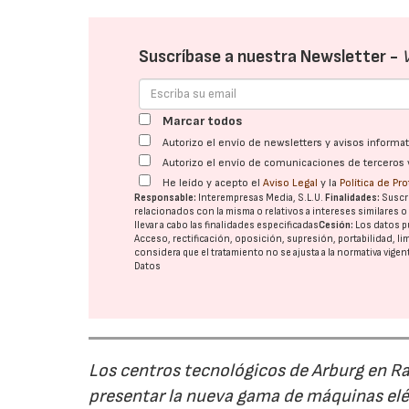
Suscríbase a nuestra Newsletter -
Marcar todos
Autorizo el envío de newsletters y avisos inform
Autorizo el envío de comunicaciones de terceros 
He leído y acepto el
Aviso Legal
y la
Política de Pr
Responsable:
Interempresas Media, S.L.U.
Finalidades:
Suscri
relacionados con la misma o relativos a intereses similares 
llevar a cabo las finalidades especificadas
Cesión:
Los datos p
Acceso, rectificación, oposición, supresión, portabilidad, l
considera que el tratamiento no se ajusta a la normativa vige
Datos
Los centros tecnológicos de Arburg en 
presentar la nueva gama de máquinas elé