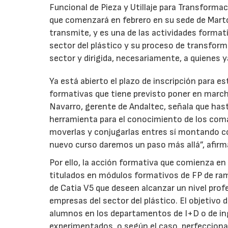
Funcional de Pieza y Utillaje para Transformac
que comenzará en febrero en su sede de Marto
transmite, y es una de las actividades forma
sector del plástico y su proceso de transform
sector y dirigida, necesariamente, a quienes y
Ya está abierto el plazo de inscripción para e
formativas que tiene previsto poner en march
Navarro, gerente de Andaltec, señala que has
herramienta para el conocimiento de los com
moverlas y conjugarlas entres sí montando con
nuevo curso daremos un paso más allá”, afirm
Por ello, la acción formativa que comienza en 
titulados en módulos formativos de FP de ra
de Catia V5 que deseen alcanzar un nivel prof
empresas del sector del plástico. El objetivo 
alumnos en los departamentos de I+D o de in
experimentados, o según el caso, perfecciona