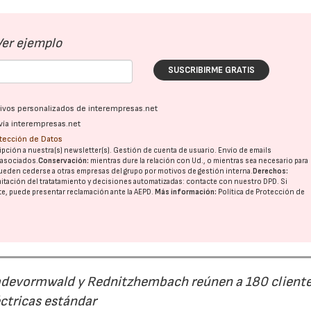
Ver ejemplo
SUSCRIBIRME GRATIS
ativos personalizados de interempresas.net
vía interempresas.net
otección de Datos
pción a nuestra(s) newsletter(s). Gestión de cuenta de usuario. Envío de emails
o asociados.
Conservación:
mientras dure la relación con Ud., o mientras sea necesario para
ueden cederse a otras
empresas del grupo
por motivos de gestión interna.
Derechos:
imitación del tratatamiento y decisiones automatizadas:
contacte con nuestro DPD
. Si
nte, puede presentar reclamación ante la
AEPD
.
Más información:
Política de Protección de
Radevormwald y Rednitzhembach reúnen a 180 cliente
ctricas estándar