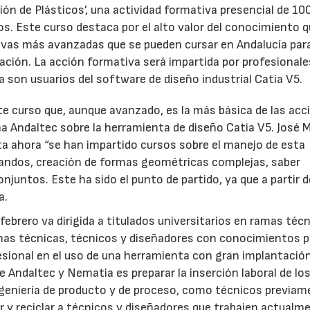
ión de Plásticos', una actividad formativa presencial de 10
s. Este curso destaca por el alto valor del conocimiento q
tivas más avanzadas que se pueden cursar en Andalucía para
ación. La acción formativa será impartida por profesionale
a son usuarios del software de diseño industrial Catia V5.
ste curso que, aunque avanzado, es la más básica de las ac
a Andaltec sobre la herramienta de diseño Catia V5. José M
ta ahora “se han impartido cursos sobre el manejo de esta
andos, creación de formas geométricas complejas, saber
juntos. Este ha sido el punto de partido, ya que a partir 
a.
febrero va dirigida a titulados universitarios en ramas técn
mas técnicas, técnicos y diseñadores con conocimientos p
esional en el uso de una herramienta con gran implantación
de Andaltec y Nematia es preparar la inserción laboral de lo
geniería de producto y de proceso, como técnicos previam
r y reciclar a técnicos y diseñadores que trabajen actualm