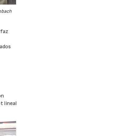
embach
rfaz
rados
ón
 lineal