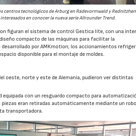
 los centros tecnológicos de Arburg en Radevormwald y Rednitzh
 interesados en conocer la nueva serie Allrounder Trend.
n figuran el sistema de control Gestica lite, con una inte
 diseño compacto de las máquinas para facilitar la
 desarrollado por AMKmotion; los accionamientos refrige
 espacio disponible para el montaje de moldes.
l oeste, norte y este de Alemania, pudieron ver distintas
nd equipada con un resguardo compacto para automatizaci
s piezas eran retiradas automáticamente mediante un robot
nta transportadora.