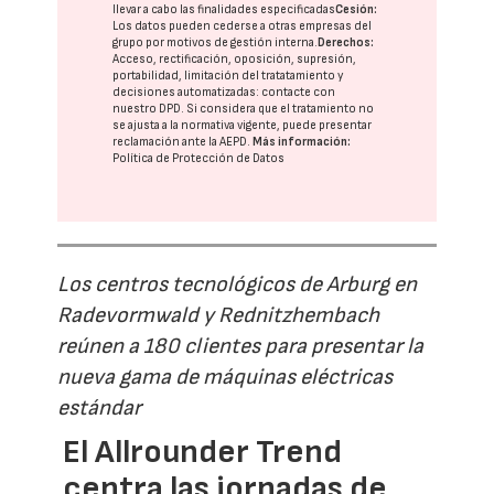
llevar a cabo las finalidades especificadas
Cesión:
Los datos pueden cederse a otras
empresas del
grupo
por motivos de gestión interna.
Derechos:
Acceso, rectificación, oposición, supresión,
portabilidad, limitación del tratatamiento y
decisiones automatizadas:
contacte con
nuestro DPD
. Si considera que el tratamiento no
se ajusta a la normativa vigente, puede presentar
reclamación ante la
AEPD
.
Más información:
Política de Protección de Datos
Los centros tecnológicos de Arburg en
Radevormwald y Rednitzhembach
reúnen a 180 clientes para presentar la
nueva gama de máquinas eléctricas
estándar
El Allrounder Trend
centra las jornadas de