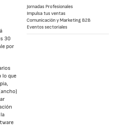
Jornadas Profesionales
Impulsa tus ventas
Comunicación y Marketing B2B
Eventos sectoriales
tá
os 30
le por
arios
 lo que
pia,
(ancho)
ar
zación
 la
ftware