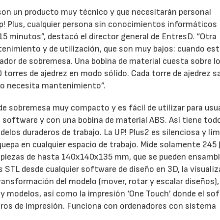
on un producto muy técnico y que necesitarán personal
Up! Plus, cualquier persona sin conocimientos informáticos
15 minutos”, destacó el director general de EntresD. “Otra
enimiento y de utilización, que son muy bajos: cuando es
dor de sobremesa. Una bobina de material cuesta sobre l
 torres de ajedrez en modo sólido. Cada torre de ajedrez sa
no necesita mantenimiento”.
o de sobremesa muy compacto y es fácil de utilizar para usu
o software y con una bobina de material ABS. Así tiene todo
elos duraderos de trabajo. La UP! Plus2 es silenciosa y lim
uepa en cualquier espacio de trabajo. Mide solamente 245 
r piezas de hasta 140x140x135 mm, que se pueden ensambl
s STL desde cualquier software de diseño en 3D, la visuali
transformación del modelo (mover, rotar y escalar diseños),
y modelos, así como la impresión ‘One Touch’ donde el so
ros de impresión. Funciona con ordenadores con sistema