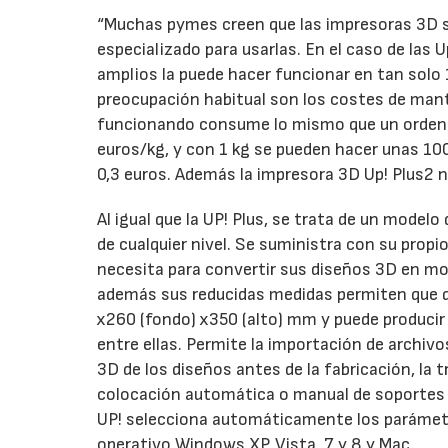
“Muchas pymes creen que las impresoras 3D s
especializado para usarlas. En el caso de las 
amplios la puede hacer funcionar en tan solo 
preocupación habitual son los costes de mant
funcionando consume lo mismo que un ordena
euros/kg, y con 1 kg se pueden hacer unas 100
0,3 euros. Además la impresora 3D Up! Plus2 
Al igual que la UP! Plus, se trata de un model
de cualquier nivel. Se suministra con su propi
necesita para convertir sus diseños 3D en mod
además sus reducidas medidas permiten que q
x260 (fondo) x350 (alto) mm y puede produci
entre ellas. Permite la importación de archivo
3D de los diseños antes de la fabricación, la 
colocación automática o manual de soportes 
UP! selecciona automáticamente los parámet
operativo Windows XP, Vista, 7 y 8 y Mac.