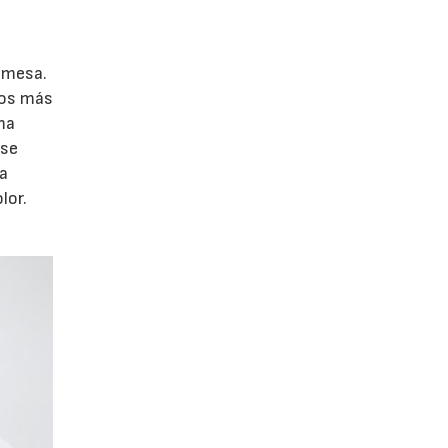
remesa.
los más
ma
 se
la
lor.