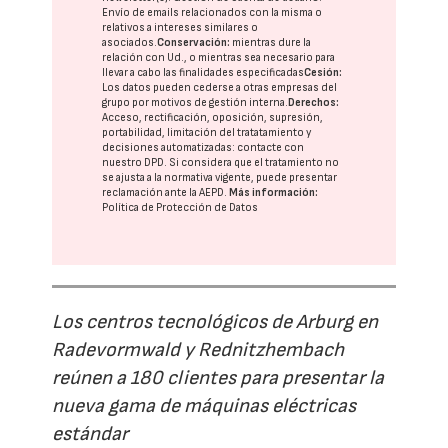
Envío de emails relacionados con la misma o
relativos a intereses similares o
asociados.
Conservación:
mientras dure la
relación con Ud., o mientras sea necesario para
llevar a cabo las finalidades especificadas
Cesión:
Los datos pueden cederse a otras
empresas del
grupo
por motivos de gestión interna.
Derechos:
Acceso, rectificación, oposición, supresión,
portabilidad, limitación del tratatamiento y
decisiones automatizadas:
contacte con
nuestro DPD
. Si considera que el tratamiento no
se ajusta a la normativa vigente, puede presentar
reclamación ante la
AEPD
.
Más información:
Política de Protección de Datos
Los centros tecnológicos de Arburg en
Radevormwald y Rednitzhembach
reúnen a 180 clientes para presentar la
nueva gama de máquinas eléctricas
estándar