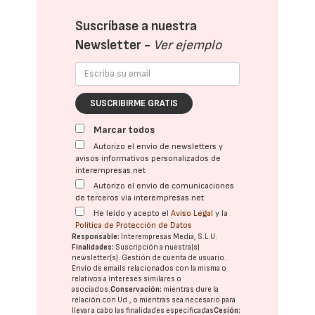
Suscríbase a nuestra
Newsletter -
Ver ejemplo
SUSCRIBIRME GRATIS
Marcar todos
Autorizo el envío de newsletters y
avisos informativos personalizados de
interempresas.net
Autorizo el envío de comunicaciones
de terceros vía interempresas.net
He leído y acepto el
Aviso Legal
y la
Política de Protección de Datos
Responsable:
Interempresas Media, S.L.U.
Finalidades:
Suscripción a nuestra(s)
newsletter(s). Gestión de cuenta de usuario.
Envío de emails relacionados con la misma o
relativos a intereses similares o
asociados.
Conservación:
mientras dure la
relación con Ud., o mientras sea necesario para
llevar a cabo las finalidades especificadas
Cesión: