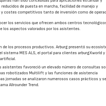
áquinas han sido concebidas para aplicaciones estándar y
s reducidos de puesta en marcha, facilidad de manejo y
a y costes competitivos tanto de inversión como de operac
nocer los servicios que ofrecen ambos centros tecnológico
e los aspectos valorados por los asistentes.
ción de los procesos productivos. Arburg presentó su ecosis
 el sistema MES ALS, el portal para clientes arburgXworld y
rtificial.
os asistentes favoreció un elevado número de consultas so
as robotizados Multilift y las funciones de asistencia
bas jornadas se analizaron numerosos casos prácticos y s
gama Allrounder Trend.
AS