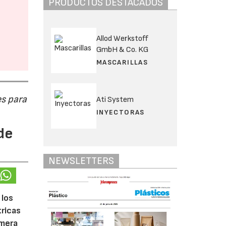
PRODUCTOS DESTACADOS
Allod Werkstoff
GmbH & Co. KG
MASCARILLAS
s para
Ati System
INYECTORAS
de
NEWSLETTERS
 los
tricas
imera