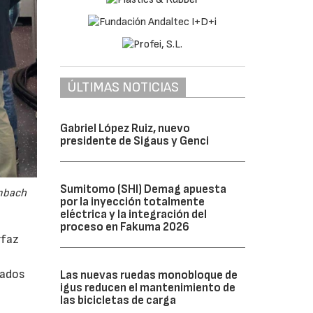
ÚLTIMAS NOTICIAS
Gabriel López Ruiz, nuevo
presidente de Sigaus y Genci
Sumitomo (SHI) Demag apuesta
embach
por la inyección totalmente
eléctrica y la integración del
proceso en Fakuma 2026
rfaz
rados
Las nuevas ruedas monobloque de
igus reducen el mantenimiento de
las bicicletas de carga