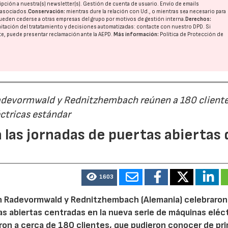
pción a nuestra(s) newsletter(s). Gestión de cuenta de usuario. Envío de emails
o asociados.
Conservación:
mientras dure la relación con Ud., o mientras sea necesario para
ueden cederse a otras
empresas del grupo
por motivos de gestión interna.
Derechos:
imitación del tratatamiento y decisiones automatizadas:
contacte con nuestro DPD
. Si
nte, puede presentar reclamación ante la
AEPD
.
Más información:
Política de Protección de
Radevormwald y Rednitzhembach reúnen a 180 cliente
ctricas estándar
 las jornadas de puertas abiertas 
1603
n Radevormwald y Rednitzhembach (Alemania) celebraron
tas abiertas centradas en la nueva serie de máquinas eléc
ron a cerca de 180 clientes, que pudieron conocer de pr