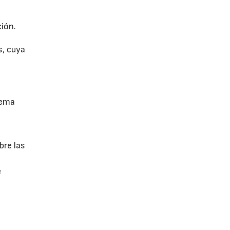
ión.
s, cuya
tema
bre las
e