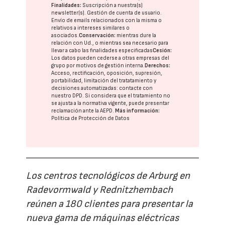
Finalidades:
Suscripción a nuestra(s)
newsletter(s). Gestión de cuenta de usuario.
Envío de emails relacionados con la misma o
relativos a intereses similares o
asociados.
Conservación:
mientras dure la
relación con Ud., o mientras sea necesario para
llevar a cabo las finalidades especificadas
Cesión:
Los datos pueden cederse a otras
empresas del
grupo
por motivos de gestión interna.
Derechos:
Acceso, rectificación, oposición, supresión,
portabilidad, limitación del tratatamiento y
decisiones automatizadas:
contacte con
nuestro DPD
. Si considera que el tratamiento no
se ajusta a la normativa vigente, puede presentar
reclamación ante la
AEPD
.
Más información:
Política de Protección de Datos
Los centros tecnológicos de Arburg en
Radevormwald y Rednitzhembach
reúnen a 180 clientes para presentar la
nueva gama de máquinas eléctricas