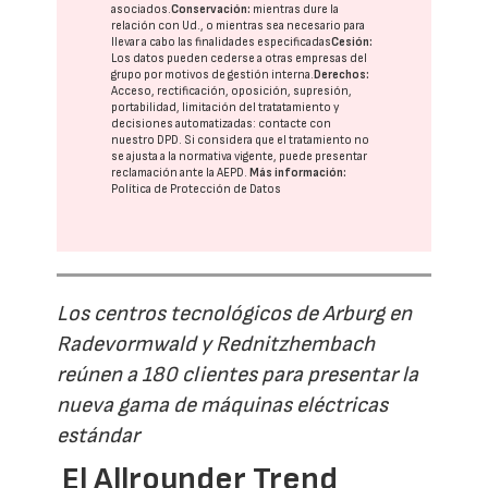
asociados.
Conservación:
mientras dure la
relación con Ud., o mientras sea necesario para
llevar a cabo las finalidades especificadas
Cesión:
Los datos pueden cederse a otras
empresas del
grupo
por motivos de gestión interna.
Derechos:
Acceso, rectificación, oposición, supresión,
portabilidad, limitación del tratatamiento y
decisiones automatizadas:
contacte con
nuestro DPD
. Si considera que el tratamiento no
se ajusta a la normativa vigente, puede presentar
reclamación ante la
AEPD
.
Más información:
Política de Protección de Datos
Los centros tecnológicos de Arburg en
Radevormwald y Rednitzhembach
reúnen a 180 clientes para presentar la
nueva gama de máquinas eléctricas
estándar
El Allrounder Trend