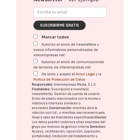
SUSCRIBIRME GRATIS
Marcar todos
Autorizo el envío de newsletters y
avisos informativos personalizados de
interempresas.net
Autorizo el envío de comunicaciones
de terceros vía interempresas.net
He leído y acepto el
Aviso Legal
y la
Política de Protección de Datos
Responsable:
Interempresas Media, S.L.U.
Finalidades:
Suscripción a nuestra(s)
newsletter(s). Gestión de cuenta de usuario.
Envío de emails relacionados con la misma o
relativos a intereses similares o
asociados.
Conservación:
mientras dure la
relación con Ud., o mientras sea necesario para
llevar a cabo las finalidades especificadas
Cesión:
Los datos pueden cederse a otras
empresas del
grupo
por motivos de gestión interna.
Derechos:
Acceso, rectificación, oposición, supresión,
portabilidad, limitación del tratatamiento y