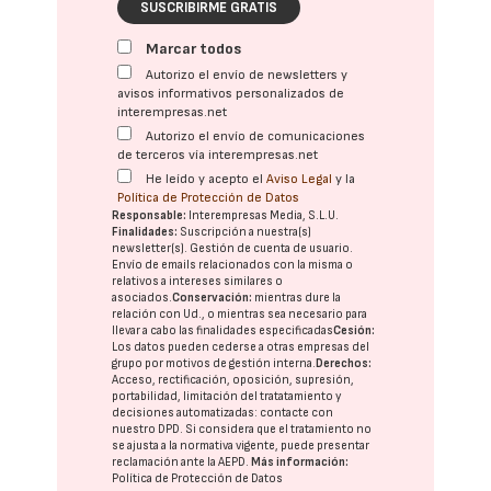
SUSCRIBIRME GRATIS
Marcar todos
Autorizo el envío de newsletters y
avisos informativos personalizados de
interempresas.net
Autorizo el envío de comunicaciones
de terceros vía interempresas.net
He leído y acepto el
Aviso Legal
y la
Política de Protección de Datos
Responsable:
Interempresas Media, S.L.U.
Finalidades:
Suscripción a nuestra(s)
newsletter(s). Gestión de cuenta de usuario.
Envío de emails relacionados con la misma o
relativos a intereses similares o
asociados.
Conservación:
mientras dure la
relación con Ud., o mientras sea necesario para
llevar a cabo las finalidades especificadas
Cesión:
Los datos pueden cederse a otras
empresas del
grupo
por motivos de gestión interna.
Derechos:
Acceso, rectificación, oposición, supresión,
portabilidad, limitación del tratatamiento y
decisiones automatizadas:
contacte con
nuestro DPD
. Si considera que el tratamiento no
se ajusta a la normativa vigente, puede presentar
reclamación ante la
AEPD
.
Más información:
Política de Protección de Datos