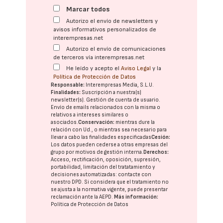
Marcar todos
Autorizo el envío de newsletters y
avisos informativos personalizados de
interempresas.net
Autorizo el envío de comunicaciones
de terceros vía interempresas.net
He leído y acepto el
Aviso Legal
y la
Política de Protección de Datos
Responsable:
Interempresas Media, S.L.U.
Finalidades:
Suscripción a nuestra(s)
newsletter(s). Gestión de cuenta de usuario.
Envío de emails relacionados con la misma o
relativos a intereses similares o
asociados.
Conservación:
mientras dure la
relación con Ud., o mientras sea necesario para
llevar a cabo las finalidades especificadas
Cesión:
Los datos pueden cederse a otras
empresas del
grupo
por motivos de gestión interna.
Derechos:
Acceso, rectificación, oposición, supresión,
portabilidad, limitación del tratatamiento y
decisiones automatizadas:
contacte con
nuestro DPD
. Si considera que el tratamiento no
se ajusta a la normativa vigente, puede presentar
reclamación ante la
AEPD
.
Más información:
Política de Protección de Datos