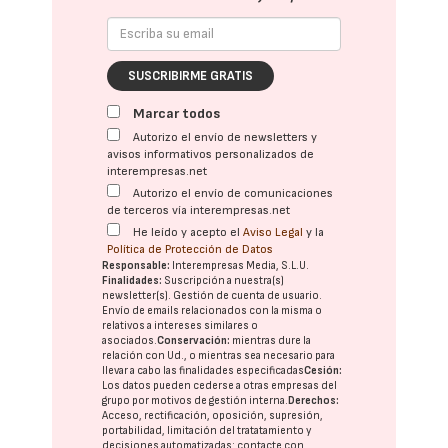
SUSCRIBIRME GRATIS
Marcar todos
Autorizo el envío de newsletters y
avisos informativos personalizados de
interempresas.net
Autorizo el envío de comunicaciones
de terceros vía interempresas.net
He leído y acepto el
Aviso Legal
y la
Política de Protección de Datos
Responsable:
Interempresas Media, S.L.U.
Finalidades:
Suscripción a nuestra(s)
newsletter(s). Gestión de cuenta de usuario.
Envío de emails relacionados con la misma o
relativos a intereses similares o
asociados.
Conservación:
mientras dure la
relación con Ud., o mientras sea necesario para
llevar a cabo las finalidades especificadas
Cesión:
Los datos pueden cederse a otras
empresas del
grupo
por motivos de gestión interna.
Derechos:
Acceso, rectificación, oposición, supresión,
portabilidad, limitación del tratatamiento y
decisiones automatizadas:
contacte con