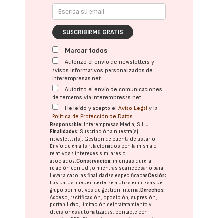
SUSCRIBIRME GRATIS
Marcar todos
Autorizo el envío de newsletters y
avisos informativos personalizados de
interempresas.net
Autorizo el envío de comunicaciones
de terceros vía interempresas.net
He leído y acepto el
Aviso Legal
y la
Política de Protección de Datos
Responsable:
Interempresas Media, S.L.U.
Finalidades:
Suscripción a nuestra(s)
newsletter(s). Gestión de cuenta de usuario.
Envío de emails relacionados con la misma o
relativos a intereses similares o
asociados.
Conservación:
mientras dure la
relación con Ud., o mientras sea necesario para
llevar a cabo las finalidades especificadas
Cesión:
Los datos pueden cederse a otras
empresas del
grupo
por motivos de gestión interna.
Derechos:
Acceso, rectificación, oposición, supresión,
portabilidad, limitación del tratatamiento y
decisiones automatizadas:
contacte con