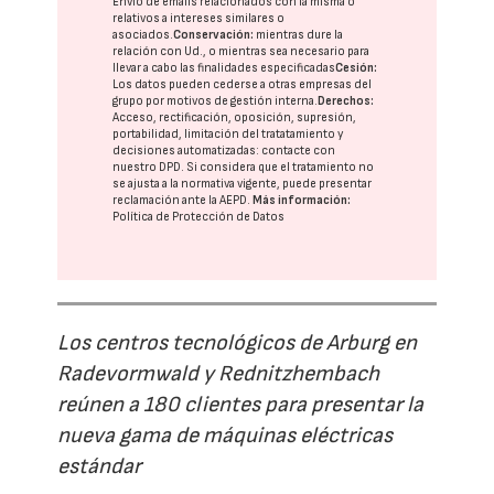
Envío de emails relacionados con la misma o
relativos a intereses similares o
asociados.
Conservación:
mientras dure la
relación con Ud., o mientras sea necesario para
llevar a cabo las finalidades especificadas
Cesión:
Los datos pueden cederse a otras
empresas del
grupo
por motivos de gestión interna.
Derechos:
Acceso, rectificación, oposición, supresión,
portabilidad, limitación del tratatamiento y
decisiones automatizadas:
contacte con
nuestro DPD
. Si considera que el tratamiento no
se ajusta a la normativa vigente, puede presentar
reclamación ante la
AEPD
.
Más información:
Política de Protección de Datos
Los centros tecnológicos de Arburg en
Radevormwald y Rednitzhembach
reúnen a 180 clientes para presentar la
nueva gama de máquinas eléctricas
estándar