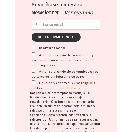
Suscríbase a nuestra
Newsletter -
Ver ejemplo
SUSCRIBIRME GRATIS
Marcar todos
Autorizo el envío de newsletters y
avisos informativos personalizados de
interempresas.net
Autorizo el envío de comunicaciones
de terceros vía interempresas.net
He leído y acepto el
Aviso Legal
y la
Política de Protección de Datos
Responsable:
Interempresas Media, S.L.U.
Finalidades:
Suscripción a nuestra(s)
newsletter(s). Gestión de cuenta de usuario.
Envío de emails relacionados con la misma o
relativos a intereses similares o
asociados.
Conservación:
mientras dure la
relación con Ud., o mientras sea necesario para
llevar a cabo las finalidades especificadas
Cesión:
Los datos pueden cederse a otras
empresas del